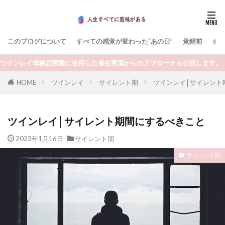
このブログについて
すべての感覚が変わった“あの日”
覚醒前
お
実際に使用した潜在意識からのアプローチも公開します。
ツインレイ
サイレント期
ツインレイ│サイレント
HOME
ツインレイ│サイレント期間にするべきこと
2023年1月16日
サイレント期
サイレント期