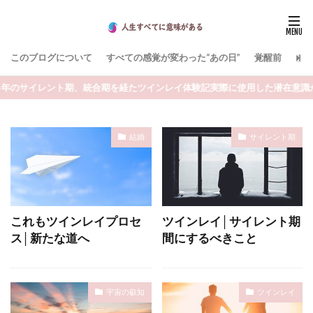
このブログについて
すべての感覚が変わった“あの日”
覚醒前
お
のサイレント期、統合期を経たツインレイ体験記実際に使用した潜在意識から
結婚
サイレント期
これもツインレイプロセ
ツインレイ│サイレント期
ス│新たな道へ
間にするべきこと
宇宙の叡知
ツインレイ